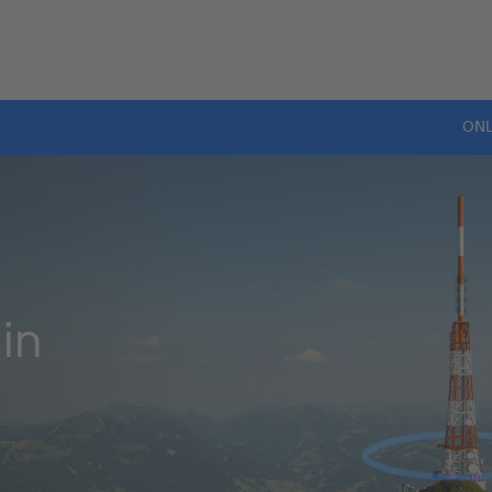
ONL
in