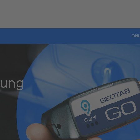
ONL
gung