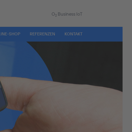
O
Business IoT
2
INE-SHOP
REFERENZEN
KONTAKT