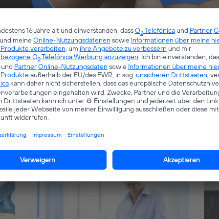
il geschickt. Sie erhalten in Kürze weitere Informationen zum Status