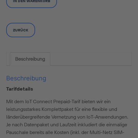
IN DEN WARENKORB
2000
MB,
72
Monate,
ZURÜCK
Industrial
Mini-
SIM
(2FF
Beschreibung
HT)
Menge
Beschreibung
Tarifdetails
Mit dem IoT Connect Prepaid-Tarif bieten wir ein
leistungsstarkes Komplettpaket für eine flexible und
länderübergreifende Vernetzung von IoT-Anwendungen.
Je nach Datenpaket und Laufzeit inkludiert die einmalige
Pauschale bereits alle Kosten (inkl. der Multi-Netz SIM-