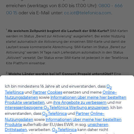
erreichen (werktags von 8.00 bis 17.00 Uhr):
0800 - 666
00 15
oder via E-Mail unter:
cc.iot@telefonica.com
.
1
Ab welchem Zeitpunkt beginnt die Laufzeit der SIM-Karte?
SIM-Karten
werden im Status „Bereit zur Aktivierung“ ausgeliefert. Bei erster Nutzung
startet automatisch die Aktivierung der einzelnen SIM-Karte und damit die
Laufzeit sowie kommerzielle Abrechnung. SIM-Karten im Status „Bereit zur
Aktivierung“ werden 14 Tage nach Lieferdatum automatisch in den Status
„Aktiviert“ versetzt. Der Status einer SIM-Karte ist jederzeit in der Telefónica
Kite Plattform einsehbar.
2
Welche Länder werden bei IoT Connect Prepaid unterstützt?
Eine
Auflistung der inkludierten Länder zu den Tarifen ist der Anlage 2
„Produktinformation“ zu entnehmen.
3
Was ist eine Global Sim Vivo-o2-Movistar
Bei der Global Sim Vivo-o2-
Movistar handelt es sich um eine IoT SIM-Karte mit spanischer Rufnummer
(MSISDN) und IMSI. Durch das automatische Roaming in verschiedene
Partner-Netze bietet sie eine weltweite Verfügbarkeit. Weitere
Informationen zu den unterschiedlichen SIM-Typen finden Sie
hier
.