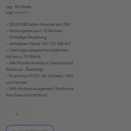
zzgl. 19% MwSt.
zzgl.
Versand
– 2000 MB Daten-Voucher pro SIM
– Nutzungszeitraum 72 Monate
– Einmalige Bezahlung
– verfügbare Netze: 2G, LTE, NB-IoT
– Übertragungsgeschwindigkeiten
mit bis zu 75 Mbit/s
– Alle Mobilfunknetze in Deutschland
(National – Roaming)
– Roaming in EU27, UK, Schweiz, USA
und Kanada
– SIM-Kartenmanagement Telefónica
Kite Essential Plattform
IoT
Connect
Prepaid