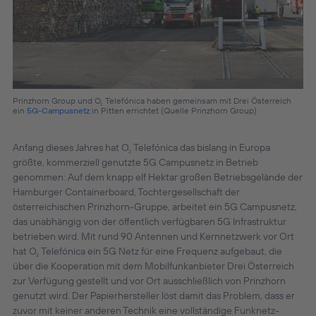
Prinzhorn Group und O
Telefónica haben gemeinsam mit Drei Österreich
2
ein
5G-Campusnetz
in Pitten errichtet (Quelle Prinzhorn Group)
Anfang dieses Jahres hat O
Telefónica das bislang in Europa
2
größte, kommerziell genutzte 5G Campusnetz in Betrieb
genommen: Auf dem knapp elf Hektar großen Betriebsgelände der
Hamburger Containerboard, Tochtergesellschaft der
österreichischen Prinzhorn-Gruppe, arbeitet ein 5G Campusnetz,
das unabhängig von der öffentlich verfügbaren 5G Infrastruktur
betrieben wird. Mit rund 90 Antennen und Kernnetzwerk vor Ort
hat O
Telefónica ein 5G Netz für eine Frequenz aufgebaut, die
2
über die Kooperation mit dem Mobilfunkanbieter Drei Österreich
zur Verfügung gestellt und vor Ort ausschließlich von Prinzhorn
genutzt wird. Der Papierhersteller löst damit das Problem, dass er
zuvor mit keiner anderen Technik eine vollständige Funknetz-