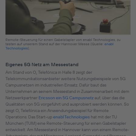
Remote-Steuerung für einen Gabelstapler von enabl Technologies, zu
testen auf unserem Stand auf der Hannover Messe (Quelle:
enabl
Technologies
).
Eigenes 5G Netz am Messestand
Am Stand von O
Telefónica in Halle 8 zeigt der
2
Telekommunikationsanbieter weitere Nutzungsbeispiele von 5G
Campusnetzen im industriellen Einsatz. Dafür baut das
Unternehmen an seinem Messestand in Zusammenarbeit mit dem
Netzwerkpartner
Ericsson ein 5G Campusnetz
auf, über das die
Qualitäten von 5G vorgeführt und ausprobiert werden können. So
zeigt O
Telefónica ein Anwendungsbeispiel für Remote
2
Operations: Das Start-up
enabl Technologies
hat mit der TU
München (TUM) eine Remote-Steuerung für einen Gabelstapler
entwickelt. Am Messestand in Hannover kann von einem Remote-
Arbeitsplatz, der mit Monitoren, Lenkrad, Gaspedal und Bremsen