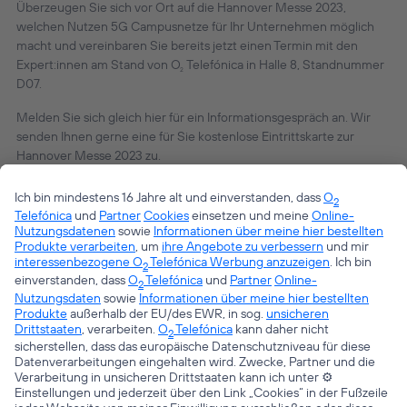
Überzeugen Sie sich vor Ort auf die Hannover Messe 2023,
welchen Nutzen 5G Campusnetze für Ihr Unternehmen möglich
macht und vereinbaren Sie bereits jetzt einen Termin mit den
Expert:innen am Stand von O
Telefónica in Halle 8, Standnummer
2
D07.
Melden Sie sich gleich hier für ein Informationsgespräch an. Wir
senden Ihnen gerne eine für Sie kostenlose Eintrittskarte zur
Hannover Messe 2023 zu.
TERMIN VEREINBAREN
< ALLE BLOG EINTRÄGE
© Telefónica Germany GmbH & Co. OHG
Kontakt