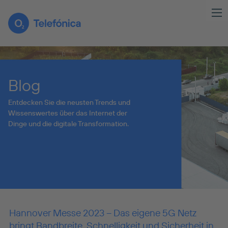
Blog
Entdecken Sie die neusten Trends und
Wissenswertes über das Internet der
Dinge und die digitale Transformation.
Hannover Messe 2023 – Das eigene 5G Netz
bringt Bandbreite, Schnelligkeit und Sicherheit in