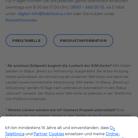
Für Fragen können Sie uns jederzeit gerne telefonisch erreichen
(werktags von 8.00 bis 17.00 Uhr):
0800 – 666 00 15
, via E-Mail
unter:
digital-info@telefonica.com
oder Sie nutzen unser
Kontaktformular
.
PREISTABELLE
PRODUKTINFORMATION
1
Ab welchem Zeitpunkt beginnt die Laufzeit der SIM-Karte?
SIM-Karten
werden im Status „Bereit zur Aktivierung“ ausgeliefert. Bei erster Nutzung
startet automatisch die Aktivierung der einzelnen SIM-Karte und damit die
Laufzeit sowie kommerzielle Abrechnung. SIM-Karten im Status „Bereit zur
Aktivierung“ werden 14 Tage nach Lieferdatum automatisch in den Status
„Aktiviert“ versetzt. Der Status einer SIM-Karte ist jederzeit in der Telefónica
Kite Plattform einsehbar.
2
Welche Länder werden bei IoT Connect Prepaid unterstützt?
Eine
Auflistung der inkludierten Länder zu den Tarifen ist der Produktinformation
zu entnehmen.
3
Was ist eine Global Sim Vivo-o2-Movistar
Bei der Global Sim Vivo-o2-
Movistar handelt es sich um eine IoT SIM-Karte mit spanischer Rufnummer