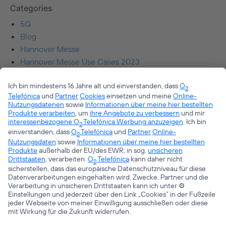
Categories
5G
Blog
Hannover Messe
Hannover Messe Use Cases 2023
IoT
Meta
Anmelden
Eintrags-Feed
Kommentar-Feed
WordPress.org
© Telefónica Germany GmbH & Co. OHG
Kontakt
Impressum
Datenschutz